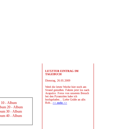
LETZTER EINTRAG IM
TAGEBUCH
Dienstag, 26.05.2009
Werd die letzte Woche hier noch am
Strand genießen. Fahren jetzt los nach
Acapulco. Fotos von unserem Besuch
bei den Pyramiden habe ich
hochgeladen... Liebe Grüße an alle.
 10
-
Album
Rob...
<< mehr >>
bum 20
-
Album
bum 30
-
Album
bum 40
-
Album