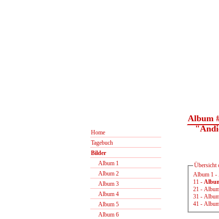
Album 
"Andie
Home
Tagebuch
Bilder
Album 1
Übersicht 
Album 2
Album 1
-
11
-
Albu
Album 3
21
-
Album
Album 4
31
-
Album
41
-
Album
Album 5
Album 6