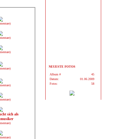
mentare)
mentare)
mentare)
NEUESTE FOTOS
mentare)
Album #
45
Datum:
01.06.2009
Fotos:
58
mentare)
mentare)
cht sich als
nmusiker
mentare)
mentare)