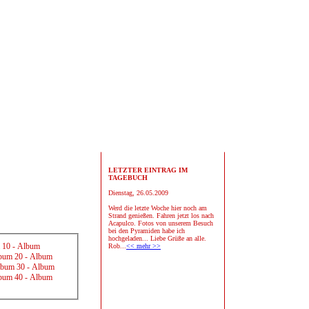
LETZTER EINTRAG IM
TAGEBUCH
Dienstag, 26.05.2009
Werd die letzte Woche hier noch am
Strand genießen. Fahren jetzt los nach
Acapulco. Fotos von unserem Besuch
bei den Pyramiden habe ich
hochgeladen... Liebe Grüße an alle.
 10
-
Album
Rob...
<< mehr >>
bum 20
-
Album
bum 30
-
Album
bum 40
-
Album