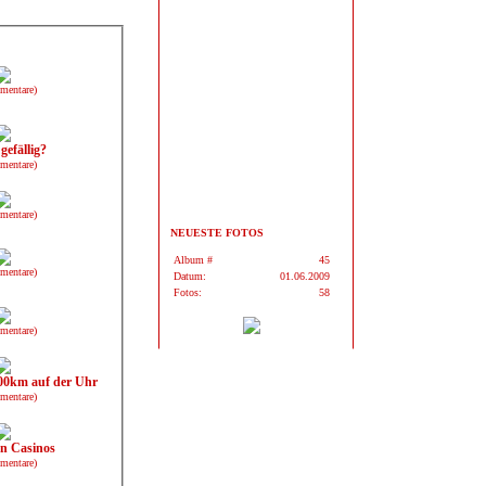
mentare)
gefällig?
mentare)
mentare)
NEUESTE FOTOS
Album #
45
mentare)
Datum:
01.06.2009
Fotos:
58
mentare)
00km auf der Uhr
mentare)
en Casinos
mentare)