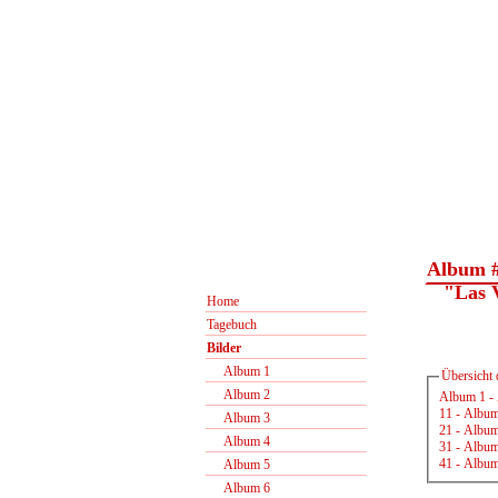
Album 
"Las Ve
Home
Tagebuch
Bilder
Album 1
Übersicht 
Album 2
Album 1
-
11
-
Album
Album 3
21
-
Album
Album 4
31
-
Album
41
-
Album
Album 5
Album 6