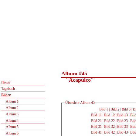
Album #45
"Acapulco"
Home
Tagebuch
Bilder
Album 1
Übersicht Album 45
Album 2
Bild 1
|
Bild 2
|
Bild 3
|
Bi
Album 3
Bild 11
|
Bild 12
|
Bild 13
|
Bil
Album 4
Bild 21
|
Bild 22
|
Bild 23
|
Bil
Bild 31
|
Bild 32
|
Bild 33
|
Bil
Album 5
Bild 41
|
Bild 42
|
Bild 43
|
Bil
Album 6