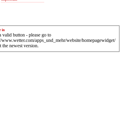
r in
 valid button - please go to
://www.wetter.com/apps_und_mehr/website/homepagewidget/
t the newest version.