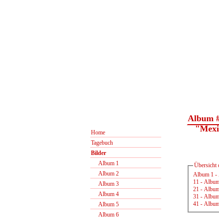
Album 
"Mexico
Home
Tagebuch
Bilder
Album 1
Übersicht 
Album 2
Album 1
-
11
-
Album
Album 3
21
-
Album
Album 4
31
-
Album
41
-
Album
Album 5
Album 6