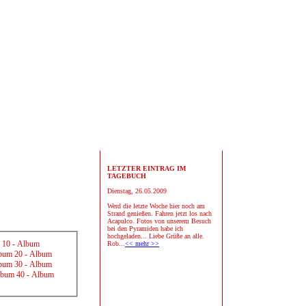
LETZTER EINTRAG IM
TAGEBUCH
Dienstag, 26.05.2009
Werd die letzte Woche hier noch am
Strand genießen. Fahren jetzt los nach
Acapulco. Fotos von unserem Besuch
bei den Pyramiden habe ich
hochgeladen... Liebe Grüße an alle.
 10
-
Album
Rob...
<< mehr >>
bum 20
-
Album
bum 30
-
Album
bum 40
-
Album