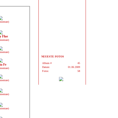
mentare)
y Flue
mentare)
mentare)
NEUESTE FOTOS
Album #
45
ta Fe
Datum:
01.06.2009
mentare)
Fotos:
58
mentare)
mentare)
mentare)