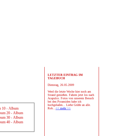
LETZTER EINTRAG IM
TAGEBUCH
Dienstag, 26.05.2009
Werd die letzte Woche hier noch am
Strand genießen. Fahren jetzt los nach
Acapulco. Fotos von unserem Besuch
bei den Pyramiden habe ich
hochgeladen... Liebe Grüße an alle.
 10
-
Album
Rob...
<< mehr >>
bum 20
-
Album
bum 30
-
Album
bum 40
-
Album