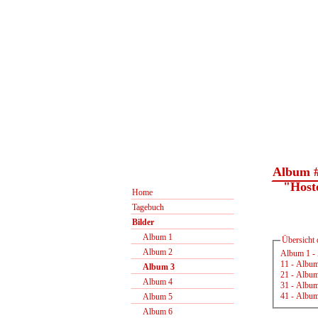
Album 
"Hostel
Home
Tagebuch
Bilder
Album 1
Übersicht 
Album 2
Album 1
-
11
-
Album
Album 3
21
-
Album
Album 4
31
-
Album
41
-
Album
Album 5
Album 6