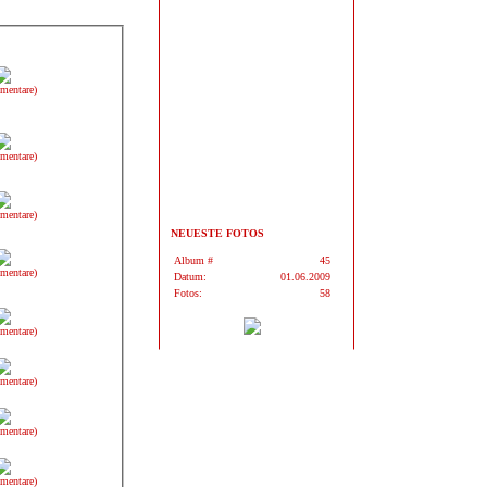
mentare)
mentare)
mentare)
NEUESTE FOTOS
Album #
45
mentare)
Datum:
01.06.2009
Fotos:
58
mentare)
mentare)
mentare)
mentare)